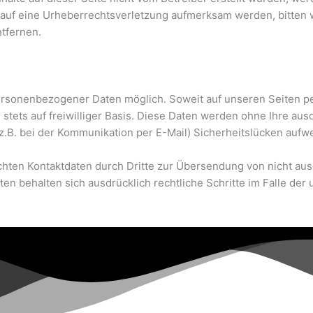
dem auf eine Urheberrechtsverletzung aufmerksam werden, bitt
tfernen.
ersonenbezogener Daten möglich. Soweit auf unseren Seiten p
 stets auf freiwilliger Basis. Diese Daten werden ohne Ihre au
(z.B. bei der Kommunikation per E-Mail) Sicherheitslücken aufw
hten Kontaktdaten durch Dritte zur Übersendung von nicht aus
iten behalten sich ausdrücklich rechtliche Schritte im Falle 